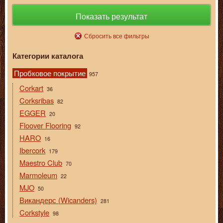
Показать результат
Сбросить все фильтры
Категории каталога
Пробковое покрытие
957
Corkart
36
Corksribas
82
EGGER
20
Floover Flooring
92
HARO
16
Ibercork
179
Maestro Club
70
Marmoleum
22
MJO
50
Викандерс (Wicanders)
281
Corkstyle
98