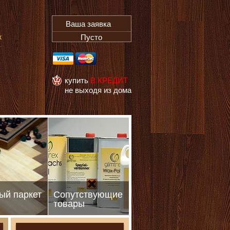
Ваша заявка
ж
Пусто
купить
В КРЕДИТ
не выходя из дома
ый паркет
Сопутствующие
товары