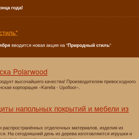
онца года!
стиль"
вводится новая акция на "
"
тября
Природный стиль
ска Polarwood
 продукт высочайшего качества! Производителем превосходного
кая корпорация «Karelia - Upofloor».
ты напольных покрытий и мебели из
 и распространённых отделочных материалов, изделия из
тся. На сегодняшний день из дерева изготовляются игрушки и