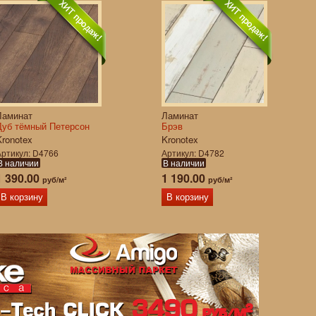
Ламинат
Ламинат
Дуб тёмный Петерсон
Брэв
Kronotex
Kronotex
Артикул
D4766
Артикул
D4782
В наличии
В наличии
1 390.00
1 190.00
руб/м²
руб/м²
В корзину
В корзину