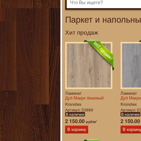
Паркет и напольны
Хит продаж
Ламинат
Ламинат
Дуб Макро бежевый
Дуб Макро
Kronotex
Kronotex
Артикул
D3669
Артикул
D
В наличии
В наличии
2 150.00
2 150.0
руб/м²
В корзину
В корзин