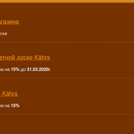
агазина
вске
етной доске Kährs
на на
до
15%
31.03.2020г
 Kährs
на на
15%