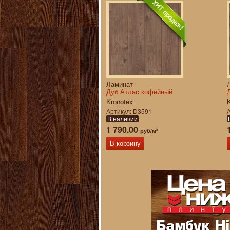
Ламинат
Дуб Атлас кофейный
Kronotex
Артикул
D3591
В наличии
1 790.00
руб/м²
В корзину