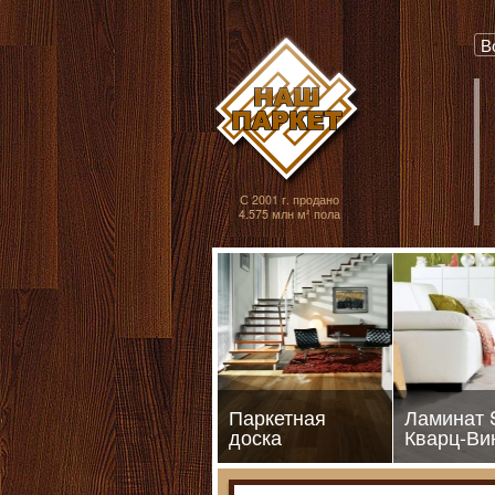
Паркет, Штучный
В
С 2001 г. продано
4.575 млн м² пола
Паркетная
Ламинат
доска
Кварц-Ви