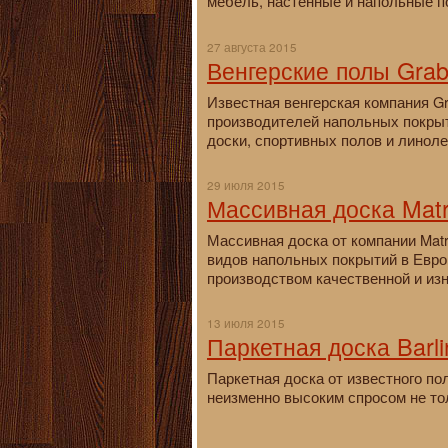
мебель, настенные и напольные по
27 августа 2015
Венгерские полы Gra
Известная венгерская компания Gr
производителей напольных покрыт
доски, спортивных полов и линоле
29 июля 2015
Массивная доска Matr
Массивная доска от компании Matr
видов напольных покрытий в Евро
производством качественной и из
13 июля 2015
Паркетная доска Barli
Паркетная доска от известного по
неизменно высоким спросом не тол