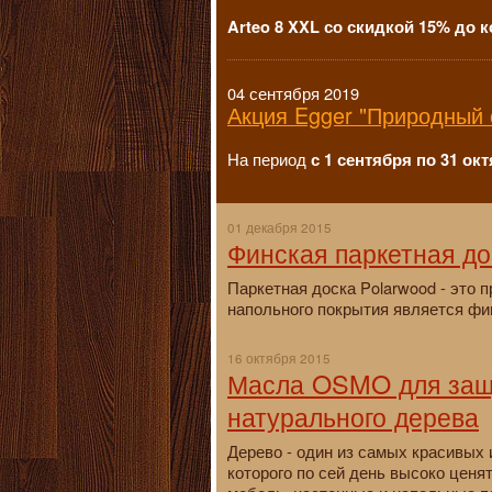
Arteo 8 XXL со скидкой 15% до к
04 сентября 2019
Акция Egger "Природный 
На период
с 1 сентября по 31 ок
01 декабря 2015
Финская паркетная до
Паркетная доска Polarwood - это
напольного покрытия является финс
16 октября 2015
Масла OSMO для защи
натурального дерева
Дерево - один из самых красивых
которого по сей день высоко ценя