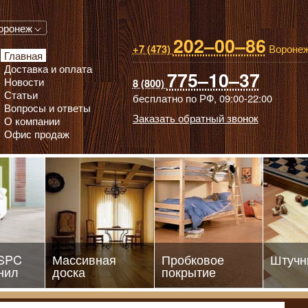
 паркет, Массивная доска, Ламинированный паркет
оронеж
202–00–86
Вороне
+7 (473)
Главная
Доставка и оплата
775–10–37
Новости
8 (800)
Статьи
бесплатно по РФ,
09:00-22:00
Вопросы и ответы
Заказать обратный звонок
О компании
Офис продаж
 SPC
Массивная
Пробковое
Штучн
нил
доска
покрытие