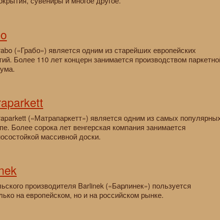
крытия, сувениры и многое другое.
bo
abo («Грабо») является одним из старейших европейских
ий. Более 110 лет концерн занимается производством паркетно
ума.
aparkett
aparkett («Матрапаркетт») является одним из самых популярны
пе. Более сорока лет венгерская компания занимается
носостойкой массивной доски.
nek
льского производителя Barlinek («Барлинек») пользуется
ько на европейском, но и на российском рынке.