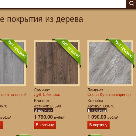
е покрытия из дерева
Ламинат
Ламинат
 светло-серый
Дуб Таймлесс
Сосна Кунстершпринер
Kronotex
Kronotex
3670
Артикул
D3590
Артикул
D3676
В наличии
В наличии
0
1 790.00
1 090.00
руб/м²
руб/м²
руб/м²
у
В корзину
В корзину